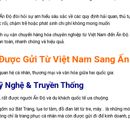
ư Ấn Độ đòi hỏi sự am hiểu sâu sắc về các quy định hải quan, thủ 
 rối, chậm trễ hoặc phát sinh chi phí không mong muốn.
dịch vụ vận chuyển hàng hóa chuyên nghiệp từ Việt Nam đến Ấn Độ.
n toàn, nhanh chóng và hiệu quả.
Được Gửi Từ Việt Nam Sang Ấn
uan hệ cá nhân, thương mại và văn hóa giữa hai quốc gia:
ỹ Nghệ & Truyền Thống
, rất được người Ấn Độ và du khách quốc tế ưa chuộng.
ốm sứ Bát Tràng, lụa tơ tằm, đồ đan lát từ tre, mây… là những m
ng chỉ là trang phục cá nhân mà còn được gửi đi để kinh doanh, 