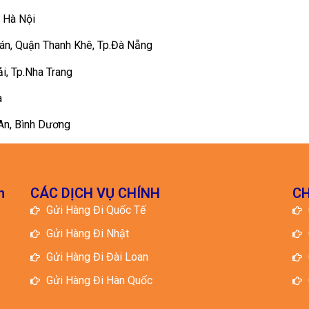
, Hà Nội
án, Quận Thanh Khê, Tp.Đà Nẵng
, Tp.Nha Trang
a
An, Bình Dương
n
CÁC DỊCH VỤ CHÍNH
CH
Gửi Hàng Đi Quốc Tế
Gửi Hàng Đi Nhật
Gửi Hàng Đi Đài Loan
Gửi Hàng Đi Hàn Quốc