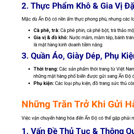
2. Thực Phẩm Khô & Gia Vị Đ
Mặc dù Ấn Độ có nền ẩm thực phong phú, nhưng các lo
Cà phê, trà:
Cà phê phin, cà phê bột, trà thảo m
Gia vị & đồ khô:
Nước mắm, mắm tép, bánh tráng, 
là mặt hàng kinh doanh tiềm năng.
3. Quần Áo, Giày Dép, Phụ Kiệ
Thời trang:
Các sản phẩm thời trang từ Việt Nam,
những mặt hàng phổ biến được gửi sang Ấn Độ đ
Phụ kiện:
Các loại phụ kiện, đồ trang sức thủ cô
Những Trăn Trở Khi Gửi H
Việc vận chuyển hàng hóa đến Ấn Độ có thể gặp phải mộ
1. Vấn Đề Thủ Tục & Thông Q