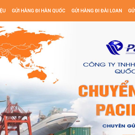
IỆU
GỬI HÀNG ĐI HÀN QUỐC
GỬI HÀNG ĐI ĐÀI LOAN
GỬ