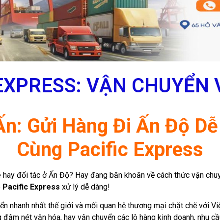
EXPRESS: VẬN CHUYỂN 
Ấn: Gửi Hàng Đi Ấn Độ D
Cùng Pacific Express
è hay đối tác ở Ấn Độ? Hay đang băn khoăn về cách thức vận chu
ó
Pacific Express
xử lý dễ dàng!
iển nhanh nhất thế giới và mối quan hệ thương mại chặt chẽ với V
 đậm nét văn hóa, hay vận chuyển các lô hàng kinh doanh, nhu c