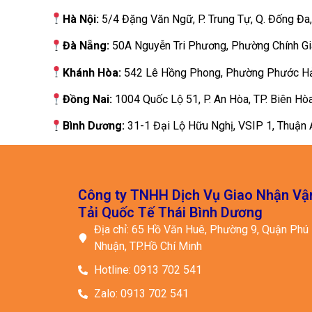
Hà Nội:
5/4 Đặng Văn Ngữ, P. Trung Tự, Q. Đống Đa
Đà Nẵng:
50A Nguyễn Tri Phương, Phường Chính Gi
Khánh Hòa:
542 Lê Hồng Phong, Phường Phước Hải
Đồng Nai:
1004 Quốc Lộ 51, P. An Hòa, TP. Biên Hò
Bình Dương:
31-1 Đại Lộ Hữu Nghị, VSIP 1, Thuận 
Công ty TNHH Dịch Vụ Giao Nhận Vậ
Tải Quốc Tế Thái Bình Dương
Địa chỉ: 65 Hồ Văn Huê, Phường 9, Quận Phú
Nhuận, TP.Hồ Chí Minh
Hotline: 0913 702 541
Zalo: 0913 702 541