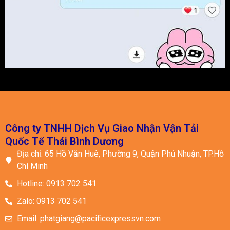
Công ty TNHH Dịch Vụ Giao Nhận Vận Tải
Quốc Tế Thái Bình Dương
Địa chỉ: 65 Hồ Văn Huê, Phường 9, Quận Phú Nhuận, TP.Hồ
Chí Minh
Hotline: 0913 702 541
Zalo: 0913 702 541
Email: phatgiang@pacificexpressvn.com