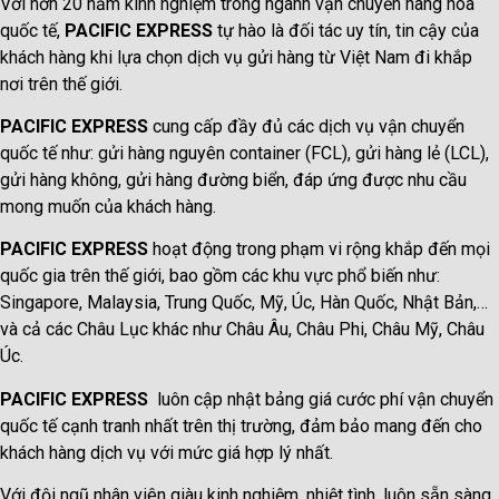
Với hơn 20 năm kinh nghiệm trong ngành vận chuyển hàng hóa
quốc tế,
PACIFIC EXPRESS
tự hào là đối tác uy tín, tin cậy của
khách hàng khi lựa chọn dịch vụ gửi hàng từ Việt Nam đi khắp
nơi trên thế giới.
PACIFIC EXPRESS
cung cấp đầy đủ các dịch vụ vận chuyển
quốc tế như: gửi hàng nguyên container (FCL), gửi hàng lẻ (LCL),
gửi hàng không, gửi hàng đường biển, đáp ứng được nhu cầu
mong muốn của khách hàng.
PACIFIC EXPRESS
hoạt động trong phạm vi rộng khắp đến mọi
quốc gia trên thế giới, bao gồm các khu vực phổ biến như:
Singapore, Malaysia, Trung Quốc, Mỹ, Úc, Hàn Quốc, Nhật Bản,…
và cả các Châu Lục khác như Châu Âu, Châu Phi, Châu Mỹ, Châu
Úc.
PACIFIC EXPRESS
luôn cập nhật bảng giá cước phí vận chuyển
quốc tế cạnh tranh nhất trên thị trường, đảm bảo mang đến cho
khách hàng dịch vụ với mức giá hợp lý nhất.
Với đội ngũ nhân viên giàu kinh nghiệm, nhiệt tình, luôn sẵn sàng