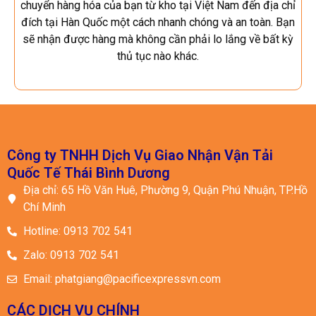
chuyển hàng hóa của bạn từ kho tại Việt Nam đến địa chỉ
đích tại Hàn Quốc một cách nhanh chóng và an toàn. Bạn
sẽ nhận được hàng mà không cần phải lo lắng về bất kỳ
thủ tục nào khác.
Công ty TNHH Dịch Vụ Giao Nhận Vận Tải
Quốc Tế Thái Bình Dương
Địa chỉ: 65 Hồ Văn Huê, Phường 9, Quận Phú Nhuận, TP.Hồ
Chí Minh
Hotline: 0913 702 541
Zalo: 0913 702 541
Email: phatgiang@pacificexpressvn.com
CÁC DỊCH VỤ CHÍNH