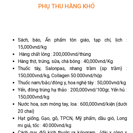
PHỤ THU HÀNG KHÓ
Sách, báo, Ấn phẩm tôn giáo, tạp chí, lịch :
15,000vnd/kg
Hàng chất lỏng : 200,000vnd/thùng
Hàng thịt, trứng, sữa, chà bông : 40,000vnd/Kg.
Thuốc tây, Salonpas, nhang trầm (sp trầm) :
150,000vnd/kg, Collagen 50.000vnd/hộp
Thuốc nam/bắc/đông y, hoa nghệ tây : 50,000vnd/kg
Yến, đông trùng hạ thảo : 200,000vnd/100gr, Yến hủ :
150,000vnd/kg
Nước hoa, sơn móng tay, loa : 600,000vnd/kiện (dưới
20 chai)
Hạt giống, Gạo, gỗ, TPCN, Mỹ phẩm, dầu gió, Long
mi giả, tốc : 40.000vnd/kg
Cách quy đổi kích thước ra kilogram : (dài x rộng x