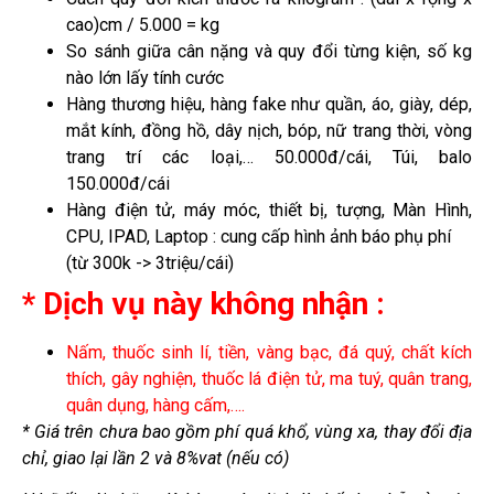
cao)cm / 5.000 = kg
So sánh giữa cân nặng và quy đổi từng kiện, số kg
nào lớn lấy tính cước
Hàng thương hiệu, hàng fake như quần, áo, giày, dép,
mắt kính, đồng hồ, dây nịch, bóp, nữ trang thời, vòng
trang trí các loại,… 50.000đ/cái, Túi, balo
150.000đ/cái
Hàng điện tử, máy móc, thiết bị, tượng, Màn Hình,
CPU, IPAD, Laptop : cung cấp hình ảnh báo phụ phí
(từ 300k -> 3triệu/cái)
* Dịch vụ này không nhận :
Nấm, thuốc sinh lí, tiền, vàng bạc, đá quý, chất kích
thích, gây nghiện, thuốc lá điện tử, ma tuý, quân trang,
quân dụng, hàng cấm,….
* Giá trên chưa bao gồm phí quá khổ, vùng xa, thay đổi địa
chỉ, giao lại lần 2 và 8%vat (nếu có)