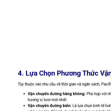
Với kinh nghiệm dày dặn, đội ngũ chuyên nghiệp và tận
Chúng tôi không chỉ vận chuyển hàng hóa, mà còn vận c
Đừng để khoảng cách địa lý ngăn cách bạn với những 
Gửi hàng quốc tế – Gửi ngay tại Pacific Express!
Hotline Tư Vấn và CSKH:
0913 702 541 (Zalo)
Trụ Sở Chính:
65 Hồ Văn Huê, P.9, Q. Phú Nhuận
CHI NHÁNH TOÀN QUỐC
Hà Nội:
5/4 Đặng Văn Ngữ, P. Trung Tự, Q. Đống Đa
Đà Nẵng:
50A Nguyễn Tri Phương, Phường Chính Gi
Khánh Hòa:
542 Lê Hồng Phong, Phường Phước Hải
Đồng Nai:
32 Quốc Lộ 51, P. An Hòa, TP. Biên Hòa
Bình Dương:
31-1 Đại Lộ Hữu Nghị, VSIP 1, Thuận 