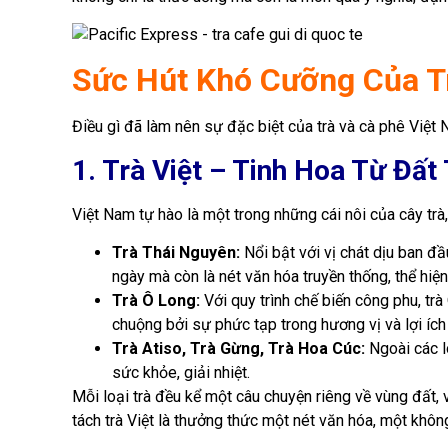
Sức Hút Khó Cưỡng Của T
Điều gì đã làm nên sự đặc biệt của trà và cà phê Việt 
1. Trà Việt – Tinh Hoa Từ Đấ
Việt Nam tự hào là một trong những cái nôi của cây trà
Trà Thái Nguyên:
Nổi bật với vị chát dịu ban đ
ngày mà còn là nét văn hóa truyền thống, thể hiện
Trà Ô Long:
Với quy trình chế biến công phu, tr
chuộng bởi sự phức tạp trong hương vị và lợi íc
Trà Atiso, Trà Gừng, Trà Hoa Cúc:
Ngoài các l
sức khỏe, giải nhiệt.
Mỗi loại trà đều kể một câu chuyện riêng về vùng đất,
tách trà Việt là thưởng thức một nét văn hóa, một khô