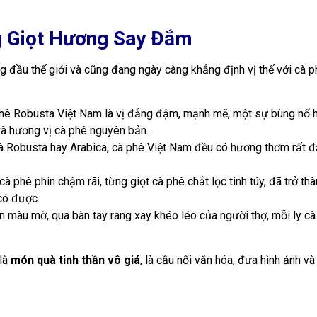
g Giọt Hương Say Đắm
 đầu thế giới và cũng đang ngày càng khẳng định vị thế với cà 
hê Robusta Việt Nam là vị đắng đậm, mạnh mẽ, một sự bùng nổ hư
 và hương vị cà phê nguyên bản.
à Robusta hay Arabica, cà phê Việt Nam đều có hương thơm rất đ
à phê phin chậm rãi, từng giọt cà phê chắt lọc tinh túy, đã trở t
có được.
àu mỡ, qua bàn tay rang xay khéo léo của người thợ, mỗi ly cà ph
 là
món quà tinh thần vô giá
, là cầu nối văn hóa, đưa hình ảnh 