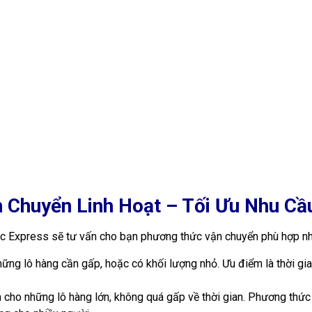
 tâm, Pacific Express cam kết mang đến dịch vụ vận chuyển trà và
huyển những giá trị tinh thần, những ký ức và tình yêu quê hương.
hương vị quen thuộc hay những món quà ý nghĩa.
, TP.HCM
, Hà Nội
án, Quận Thanh khê, Tp.Đà Nẵng
, Tp.Nha Trang
An, Bình Dương