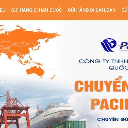
IỆU
GỬI HÀNG ĐI HÀN QUỐC
GỬI HÀNG ĐI ĐÀI LOAN
GỬ