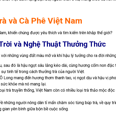
rà và Cà Phê Việt Nam
Nam, khiến chúng được yêu thích và tìm kiếm trên khắp thế giới?
t Trời và Nghệ Thuật Thưởng Thức
, với những vùng đất màu mỡ và khí hậu lý tưởng cho ra đời những 
ầu, sau đó là hậu ngọt sâu lắng kéo dài, cùng hương cốm non đặc 
 sự tinh tế trong cách thưởng trà của người Việt.
à Ô Long mang đến hương thơm thanh tao, vị ngọt dịu và hậu vị pho
h sức khỏe mà nó mang lại.
oại trà truyền thống, Việt Nam còn có nhiều loại trà thảo mộc độ
 về những người nông dân tỉ mẩn chăm sóc từng búp trà, về quy t
ng gian yên bình giữa bộn bề cuộc sống.