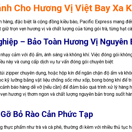
ánh Cho Hương Vị Việt Bay Xa K
h hàng, đặc biệt là cộng đồng kiều bào, Pacific Express mang đế
 giữ trọn vẹn hương vị và chất lượng của từng gói trà, từng hạt cà 
ghiệp – Bảo Toàn Hương Vị Nguyên 
 rất nhạy cảm với độ ẩm, ánh sáng và không khí. Việc đóng gói khô
ều này và cung cấp dịch vụ tư vấn đóng gói chuyên biệt:
túi zipper chuyên dụng, hoặc hộp kín để ngăn chặn độ ẩm và khôn
ỹ lưỡng bằng vật liệu chống sốc như xốp, bong bóng khí để trán
 cảnh báo hàng dễ vỡ (nếu cần) để đảm bảo quá trình xử lý hàng 
 vẹn hương vị thơm ngon và chất lượng nguyên bản trong suốt hành
– Gỡ Bỏ Rào Cản Phức Tạp
ng thực phẩm như trà và cà phê, thường đi kèm với nhiều thủ tục 