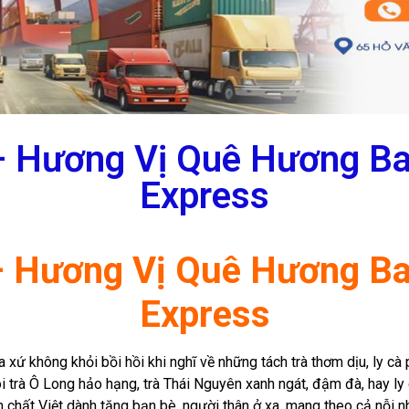
 – Hương Vị Quê Hương Ba
Express
 – Hương Vị Quê Hương Ba
Express
xứ không khỏi bồi hồi khi nghĩ về những tách trà thơm dịu, ly cà
 trà Ô Long hảo hạng, trà Thái Nguyên xanh ngát, đậm đà, hay l
 chất Việt dành tặng bạn bè, người thân ở xa, mang theo cả nỗi n