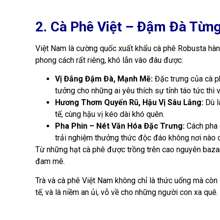
2. Cà Phê Việt – Đậm Đà Từn
Việt Nam là cường quốc xuất khẩu cà phê Robusta hàng
phong cách rất riêng, khó lẫn vào đâu được:
Vị Đắng Đậm Đà, Mạnh Mẽ:
Đặc trưng của cà p
tưởng cho những ai yêu thích sự tỉnh táo tức thì
Hương Thơm Quyến Rũ, Hậu Vị Sâu Lắng:
Dù l
tế, cùng hậu vị kéo dài khó quên.
Pha Phin – Nét Văn Hóa Đặc Trưng:
Cách pha c
trải nghiệm thưởng thức độc đáo không nơi nào 
Từ những hạt cà phê được trồng trên cao nguyên bazan m
đam mê.
Trà và cà phê Việt Nam không chỉ là thức uống mà còn
tế, và là niềm an ủi, vỗ về cho những người con xa quê.