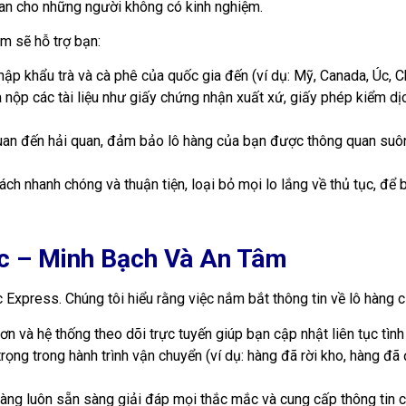
ian cho những người không có kinh nghiệm.
m sẽ hỗ trợ bạn:
nhập khẩu trà và cà phê của quốc gia đến (ví dụ: Mỹ, Canada, Úc, C
 nộp các tài liệu như giấy chứng nhận xuất xứ, giấy phép kiểm d
uan đến hải quan, đảm bảo lô hàng của bạn được thông quan suôn s
ách nhanh chóng và thuận tiện, loại bỏ mọi lo lắng về thủ tục, để
ục – Minh Bạch Và An Tâm
c Express. Chúng tôi hiểu rằng việc nắm bắt thông tin về lô hàng c
 và hệ thống theo dõi trực tuyến giúp bạn cập nhật liên tục tình
ng trong hành trình vận chuyển (ví dụ: hàng đã rời kho, hàng đã
g luôn sẵn sàng giải đáp mọi thắc mắc và cung cấp thông tin chi