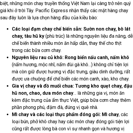
biệt, những món chay truyền thống Việt Nam lại càng trở nên quý
giá khi ở trời Tây. Pacific Express nhận thấy các mặt hàng chay
sau đây luôn là lựa chọn hàng đầu của kiều bào:
Các loại đạm chay chế biến sẵn:
Sườn non chay, bò lát
chay, tàu hũ ky
(phù trúc) là những nguyên liệu đa năng, dễ
chế biến thành nhiều món ăn hấp dẫn, thay thế cho thịt
trong các bữa cơm chay.
Nguyên liệu rau củ khô:
Rong biển nấu canh, nấm khô
(nấm hương, mộc nhĩ, nấm đùi gà khô…) không chỉ tiện lợi
mà còn giữ được hương vị đặc trưng, giàu dinh dưỡng, rất
được ưa chuộng để chế biến các món canh, xào, kho chay.
Gia vị chay và đồ muối chua:
Tương kho quẹt chay, đậu
hũ non, chao, dưa món chay
… là những gia vị, món ăn
kèm đặc trưng của ẩm thực Việt, giúp bữa cơm chay thêm
phần phong phú, đậm đà, đúng vị quê nhà.
Mì chay và các loại thực phẩm đóng gói:
Mì chay
, các
loại bún, phở khô chay hay các món chay đóng gói tiện lợi
cũng rất được lòng bà con vì sự nhanh gọn và hương vị