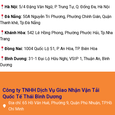
Địa chỉ: 65 Hồ Văn Huê, Phường 9, Quận Phú Nhuận, TP.Hồ
Chí Minh
Hotline: 0913 702 541
Zalo: 0913 702 541
Email: phatgiang@pacificexpressvn.com
CÁC DỊCH VỤ CHÍNH
Gửi Hàng Đi Quốc Tế
Gửi Hàng Đi Nhật
Gửi Hàng Đi Đài Loan
Gửi Hàng Đi Hàn Quốc
CHÍNH SÁCH VẬN HÀNH
Chính sách Bảo Mật
Chính Sách Bảo Hiểm Hàng Hóa