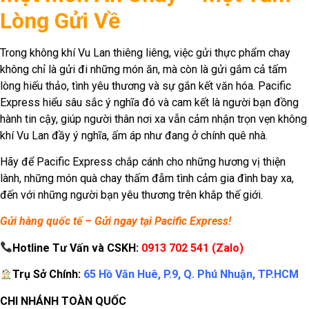
Trụ Sở Chính:
65 Hồ Văn Huê, P.9, Q. Phú Nhuận, TP.HCM
CHI NHÁNH TOÀN QUỐC
Hà Nội:
5/4 Đặng Văn Ngữ, P. Trung Tự, Q. Đống Đa, Hà Nội
Đà Nẵng:
50A Nguyễn Tri Phương, Phường Chính Gián, Quận
Thanh khê, Tp.Đà Nẵng
Khánh Hòa:
542 Lê Hồng Phong, Phường Phước Hải, Tp.Nha
Trang
Đồng Nai:
1004 Quốc Lộ 51, P. An Hòa, TP. Biên Hòa
Bình Dương:
31-1 Đại Lộ Hữu Nghị, VSIP 1, Thuận An, Bình
Dương
Công ty TNHH Dịch Vụ Giao Nhận Vận Tải
Quốc Tế Thái Bình Dương