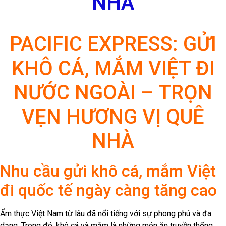
NHÀ
PACIFIC EXPRESS: GỬI
KHÔ CÁ, MẮM VIỆT ĐI
NƯỚC NGOÀI – TRỌN
VẸN HƯƠNG VỊ QUÊ
NHÀ
Nhu cầu gửi khô cá, mắm Việt
đi quốc tế ngày càng tăng cao
Ẩm thực Việt Nam từ lâu đã nổi tiếng với sự phong phú và đa
dạng. Trong đó, khô cá và mắm là những món ăn truyền thống