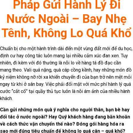
Pháp Gửi Hành Lý Đi
Nước Ngoài – Bay Nhẹ
Tênh, Không Lo Quá Khổ
Chuẩn bị cho một hành trình dài đến một vùng đất mới để du học,
định cư hay công tác luôn mang lại nhiều cảm xúc đan xen. Tuy
nhiên, đi kèm với đó thường là nỗi lo về hàng tá đồ đạc cần
mang theo. Vali quá nặng, quà cáp cồng kềnh, hay những món đồ
kỷ niệm không nỡ rời xa khiến chuyến đi của bạn trở nên mệt mỏi
ngay từ khi ở sân bay. Việc phải đối mặt với mức phí hành lý quá
cước “cắt cổ” tại quầy thủ tục luôn là nỗi ám ảnh của nhiều hành
khách.
Cần gửi những món quà ý nghĩa cho người thân, bạn bè hay
đối tác ở nước ngoài? Hay Quý khách hàng đang băn khoăn
về cách thức vận chuyển thế nào? Đóng gói hàng hóa ra
sao mới đúng tiêu chuẩn để không lo quá cân – quá khổ?