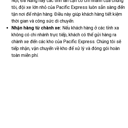
Nội, Đà Nẵng hay các tỉnh lân cận có chi nhánh của chúng
tôi, đội xe lớn nhỏ của Pacific Express luôn sẵn sàng đến
tận nơi để nhận hàng. Điều này giúp khách hàng tiết kiệm
thời gian và công sức di chuyển.
Nhận hàng từ chành xe:
Nếu khách hàng ở các tỉnh xa
không có chi nhánh trực tiếp, khách có thể gửi hàng ra
chành xe đến các kho của Pacific Express. Chúng tôi sẽ
tiếp nhận, vận chuyển về kho để xử lý và đóng gói hoàn
toàn miễn phí.
3. Tư Vấn Phương Thức Vận
Chuyển Tối Ưu – Linh Hoạt & Tiết
Kiệm
Tùy thuộc vào loại hàng, kích thước, trọng lượng và thời gian
mong muốn, Pacific Express sẽ tư vấn phương thức vận chuyển
phù hợp nhất: