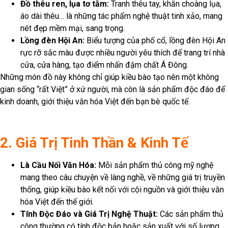
Đồ thêu ren, lụa tơ tằm:
Tranh thêu tay, khăn choàng lụa,
áo dài thêu… là những tác phẩm nghệ thuật tinh xảo, mang
nét đẹp mềm mại, sang trọng.
Lồng đèn Hội An:
Biểu tượng của phố cổ, lồng đèn Hội An
rực rỡ sắc màu được nhiều người yêu thích để trang trí nhà
cửa, cửa hàng, tạo điểm nhấn đậm chất Á Đông.
Những món đồ này không chỉ giúp kiều bào tạo nên một không
gian sống “rất Việt” ở xứ người, mà còn là sản phẩm độc đáo để
kinh doanh, giới thiệu văn hóa Việt đến bạn bè quốc tế.
2. Giá Trị Tinh Thần & Kinh Tế
Là Cầu Nối Văn Hóa:
Mỗi sản phẩm thủ công mỹ nghệ
mang theo câu chuyện về làng nghề, về những giá trị truyền
thống, giúp kiều bào kết nối với cội nguồn và giới thiệu văn
hóa Việt đến thế giới.
Tính Độc Đáo và Giá Trị Nghệ Thuật:
Các sản phẩm thủ
công thường có tính độc bản hoặc sản xuất với số lượng