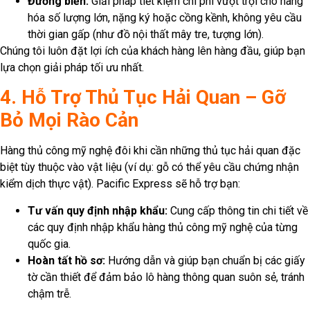
Gửi hàng quốc tế – Gửi ngay tại Pacific Express
!
Hotline Tư Vấn và CSKH:
0913 702 541 (Zalo)
Trụ Sở Chính:
65 Hồ Văn Huê, P.9, Q. Phú Nhuận, TP.HCM
CHI NHÁNH TOÀN QUỐC
Hà Nội:
5/4 Đặng Văn Ngữ, P. Trung Tự, Q. Đống Đa, Hà Nội
Đà Nẵng:
50A Nguyễn Tri Phương, Phường Chính Gián, Quận
Thanh khê, Tp.Đà Nẵng
Khánh Hòa:
542 Lê Hồng Phong, Phường Phước Hải, Tp.Nha
Trang
Đồng Nai:
1004 Quốc Lộ 51, P. An Hòa, TP. Biên Hòa
Bình Dương:
31-1 Đại Lộ Hữu Nghị, VSIP 1, Thuận An, Bình
Dương
HCM:
65 Hồ Văn Huê, P.9, Q. Phú Nhuận, TP. HCM