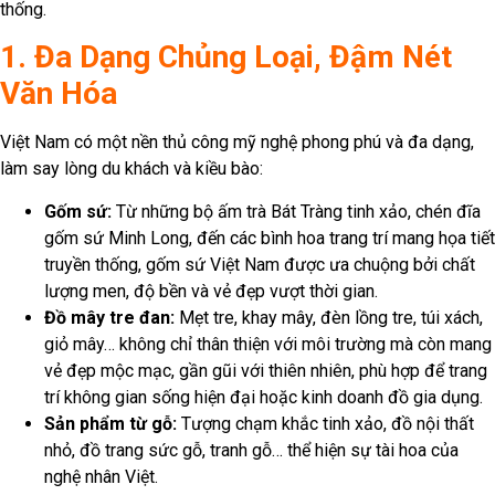
thống.
1. Đa Dạng Chủng Loại, Đậm Nét
Văn Hóa
Việt Nam có một nền thủ công mỹ nghệ phong phú và đa dạng,
làm say lòng du khách và kiều bào:
Gốm sứ:
Từ những bộ ấm trà Bát Tràng tinh xảo, chén đĩa
gốm sứ Minh Long, đến các bình hoa trang trí mang họa tiết
truyền thống, gốm sứ Việt Nam được ưa chuộng bởi chất
lượng men, độ bền và vẻ đẹp vượt thời gian.
Đồ mây tre đan:
Mẹt tre, khay mây, đèn lồng tre, túi xách,
giỏ mây… không chỉ thân thiện với môi trường mà còn mang
vẻ đẹp mộc mạc, gần gũi với thiên nhiên, phù hợp để trang
trí không gian sống hiện đại hoặc kinh doanh đồ gia dụng.
Sản phẩm từ gỗ:
Tượng chạm khắc tinh xảo, đồ nội thất
nhỏ, đồ trang sức gỗ, tranh gỗ… thể hiện sự tài hoa của
nghệ nhân Việt.