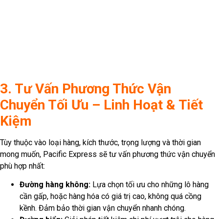
Hoàn tất hồ sơ:
Hướng dẫn và giúp bạn chuẩn bị các giấy
tờ cần thiết để đảm bảo lô hàng thông quan suôn sẻ, tránh
chậm trễ.
Pacific Express: Đơn Vị Đồng
Hành Cùng Tinh Hoa Việt Vươn
Xa
Từ A đến Z, khách hàng chỉ cần ngồi tại nhà và nhắn tin cho
Pacific Express. Mọi công đoạn từ tư vấn, nhận hàng, đóng gói,
xử lý thủ tục đến vận chuyển và giao phát tận nơi, cứ để đội ngũ
Pacific lo! Chúng tôi không chỉ vận chuyển hàng hóa, mà còn là
cầu nối mang theo tình yêu, văn hóa và niềm tự hào Việt Nam đến
với cộng đồng kiều bào và bạn bè quốc tế.
Hãy để Pacific Express giúp bạn gửi những tinh hoa văn hóa Việt
đến tận trời Tây, biến không gian sống và kinh doanh của bạn trở
nên độc đáo và đậm đà bản sắc quê hương.