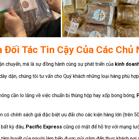
Là Đối Tác Tin Cậy Của Các Chủ
ận chuyển, mà là sự đồng hành cùng sự phát triển của
kinh doanh
ày dặn, chúng tôi tư vấn cho Quý khách những loại hàng phù hợp n
ông cần lo lắng về việc chuẩn bị thùng hộp hay xốp bong bóng,
P
n có chính sách giá đặc biệt ưu đãi cho các kiện hàng lớn (trên 
 bất kỳ đâu,
Pacific Express
cũng có mặt để hỗ trợ với mạng lư
 tâm huyết của người làm bếp được gửi gắm đến thực khách nơi 