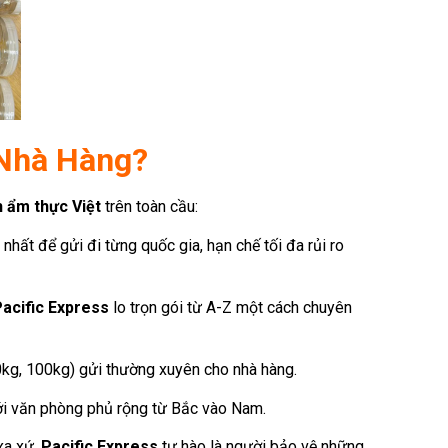
 Nhà Hàng?
 ẩm thực Việt
trên toàn cầu:
hất để gửi đi từng quốc gia, hạn chế tối đa rủi ro
acific Express
lo trọn gói từ A-Z một cách chuyên
50kg, 100kg) gửi thường xuyên cho nhà hàng.
ới văn phòng phủ rộng từ Bắc vào Nam.
xa xứ.
Pacific Express
tự hào là người bảo vệ những