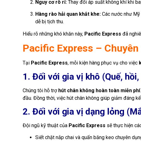
Nguy cơ rò rỉ:
Thay đổi áp suất không khí khi ba
Hàng rào hải quan khắt khe:
Các nước như Mỹ (
dễ bị tịch thu.
Hiểu rõ những khó khăn này,
Pacific Express
đã nghiê
Pacific Express – Chuyên 
Tại
Pacific Express
, mỗi kiện hàng phục vụ cho việc
1. Đối với gia vị khô (Quế, hồ
Chúng tôi hỗ trợ
hút chân không hoàn toàn miễn phí
đầu. Đồng thời, việc hút chân không giúp giảm đáng kể 
2. Đối với gia vị dạng lỏng 
Đội ngũ kỹ thuật của
Pacific Express
sẽ thực hiện cá
Siết chặt nắp chai và quấn băng keo chuyên dụn