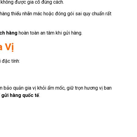
u không được gia cố đúng cách.
àng thiếu nhãn mác hoặc đóng gói sai quy chuẩn rất
ch hàng
hoàn toàn an tâm khi gửi hàng.
a Vị
 đặc tính:
còn bảo quản gia vị khỏi ẩm mốc, giữ trọn hương vị ban
í
gửi hàng quốc tế
.