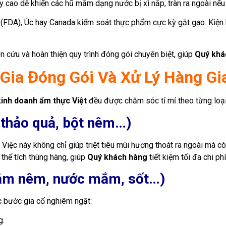
y cao dễ khiến các hũ mắm dạng nước bị xì nắp, tràn ra ngoài nế
FDA), Úc hay Canada kiểm soát thực phẩm cực kỳ gắt gao. Kiện h
n cứu và hoàn thiện quy trình đóng gói chuyên biệt, giúp
Quý khá
Gia Đóng Gói Và Xử Lý Hàng Gi
kinh doanh ẩm thực Việt
đều được chăm sóc tỉ mỉ theo từng loại
i, thảo quả, bột nêm…)
. Việc này không chỉ giúp triệt tiêu mùi hương thoát ra ngoài mà 
thể tích thùng hàng, giúp
Quý khách hàng
tiết kiệm tối đa chi ph
(Mắm nêm, nước mắm, sốt…)
c bước gia cố nghiêm ngặt:
g.