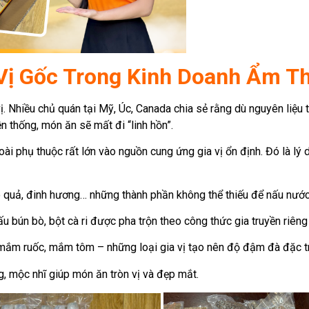
Vị Gốc Trong Kinh Doanh Ẩm Th
 Nhiều chủ quán tại Mỹ, Úc, Canada chia sẻ rằng dù nguyên liệu tư
 thống, món ăn sẽ mất đi “linh hồn”.
ài phụ thuộc rất lớn vào nguồn cung ứng gia vị ổn định. Đó là lý 
o quả, đinh hương… những thành phần không thể thiếu để nấu nước
ấu bún bò, bột cà ri được pha trộn theo công thức gia truyền riên
 ruốc, mắm tôm – những loại gia vị tạo nên độ đậm đà đặc tr
, mộc nhĩ giúp món ăn tròn vị và đẹp mắt.