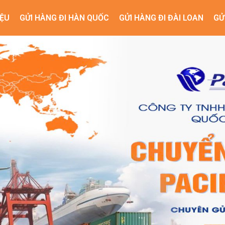
IỆU
GỬI HÀNG ĐI HÀN QUỐC
GỬI HÀNG ĐI ĐÀI LOAN
GỬ