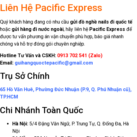
65 Hồ Văn Huê, Phường Đức Nhuận (P.9, Q. Phú Nhuận cũ),
TP.HCM
Chi Nhánh Toàn Quốc
Hà Nội:
5/4 Đặng Văn Ngữ, P. Trung Tự, Q. Đống Đa, Hà
Nội
Đà Nẵng:
50A Nguyễn Tri Phương, Phường Chính Gián,
Quận Thanh Khê, TP. Đà Nẵng
Khánh Hòa:
542 Lê Hồng Phong, Phường Phước Hải, TP.
Nha Trang
Đồng Nai:
32 Quốc Lộ 51, P. An Hòa, TP. Biên Hòa
Bình Dương:
31-1 Đại Lộ Hữu Nghị, VSIP 1, Thuận An,
Bình Dương
Pacific Express
luôn sẵn sàng đồng hành cùng khách hàng với
dịch vụ vận chuyển quốc tế uy tín, giúp kiện hàng được giao đến
tay người nhận an toàn, nhanh chóng và tiết kiệm chi phí.