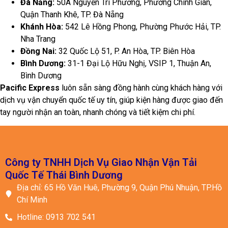
Công ty TNHH Dịch Vụ Giao Nhận Vận Tải
Quốc Tế Thái Bình Dương
Địa chỉ: 65 Hồ Văn Huê, Phường 9, Quận Phú Nhuận, TP.Hồ
Chí Minh
Hotline: 0913 702 541
Zalo: 0913 702 541
Email: phatgiang@pacificexpressvn.com
CÁC DỊCH VỤ CHÍNH
Gửi Hàng Đi Quốc Tế
Gửi Hàng Đi Nhật
Gửi Hàng Đi Đài Loan
Gửi Hàng Đi Hàn Quốc
CHÍNH SÁCH VẬN HÀNH
Chính sách Bảo Mật