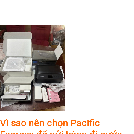
Vì sao nên chọn Pacific
Express để gửi hàng đi nước
ngoài?
Trong lĩnh vực logistics quốc tế, một đơn vị vận chuyển uy tín