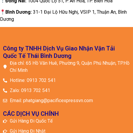
Đồng Nai:
1004 Quốc Lộ 51, P. An Hòa, TP. Biên Hòa
Bình Dương:
31-1 Đại Lộ Hữu Nghị, VSIP 1, Thuận An, Bình
Dương
Công ty TNHH Dịch Vụ Giao Nhận Vận Tải
Quốc Tế Thái Bình Dương
Địa chỉ: 65 Hồ Văn Huê, Phường 9, Quận Phú Nhuận, TP.Hồ
Chí Minh
Hotline: 0913 702 541
Zalo: 0913 702 541
Email: phatgiang@pacificexpressvn.com
CÁC DỊCH VỤ CHÍNH
Gửi Hàng Đi Quốc Tế
Gửi Hàng Đi Nhật