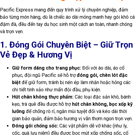
Pacific Express mang đến quy trình xử lý chuyên nghiệp, đảm
bảo từng món hàng, dù là chiếc áo dài mỏng manh hay gói khô cá
đậm đà, đều đến tay du học sinh một cách an toàn, nhanh chóng
và trọn vẹn.
1. Đóng Gói Chuyên Biệt – Giữ Trọn
Vẻ Đẹp & Hương Vị
Giữ form dáng cho trang phục:
Đối với áo dài, áo cổ
phục, đội ngũ Pacific sẽ hỗ trợ
đóng gói, chèn lót đặc
biệt
để giữ form, tránh bị nén ép làm nhăn hoặc hỏng các
chi tiết tinh xảo như mấn đội đầu, phụ kiện.
Hút chân không thực phẩm:
Các loại đặc sản khô, bánh
kẹo, trà quê đều được hỗ trợ
hút chân không, bọc xốp kỹ
lưỡng
để chống rò rỉ, ngăn mùi tuyệt đối và kéo dài thời
gian bảo quản, đảm bảo hương vị vẫn thơm ngon trọn vẹn.
Đóng gói chống sốc:
Các vật phẩm dễ vỡ khác (như ly,
cốc, quà lưu niệm) đều được bọc mút xốp chống sốc, cố