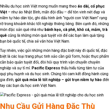
Nhiều du học sinh Việt mong muốn mang theo
áo dài, cổ phục
Việt
– như áo Nhật Bình, mấn đội đầu – để tôn vinh nét đẹp và
niềm tự hào dân tộc, ghi dấu hình ảnh “người con Việt Nam” rạng
rỡ trong khoảnh khắc tốt nghiệp thiêng liêng. Bên cạnh đó, những
món đặc sản quê nhà như
bánh kẹo, cà phê, khô cá, mắm, trà
quê
cũng là những món quà tuyệt vời để các bạn làm quà tặng
bạn bè quốc tế, chia sẻ văn hóa Việt Nam.
Tuy nhiên, việc gửi những món hàng đặc biệt này đi quốc tế, đặc
biệt là các loại trang phục tinh xảo cần giữ form, hoặc thực phẩm
cần bảo quản tuyệt đối, đòi hỏi quy trình vận chuyển chuyên
nghiệp và sự tỉ mỉ.
Pacific Express
thấu hiểu từng tâm tư của
quý phụ huynh và du học sinh. Chúng tôi cam kết đồng hành cùng
gia đình,
gửi quà mùa lễ tốt nghiệp – gửi trọn niềm tự hào
đến
tay các bạn du học sinh Việt Nam.
Nhu Cầu Gửi Hàng Đặc Thù