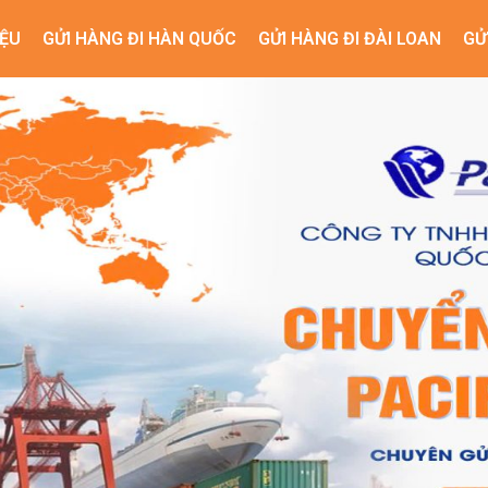
IỆU
GỬI HÀNG ĐI HÀN QUỐC
GỬI HÀNG ĐI ĐÀI LOAN
GỬ