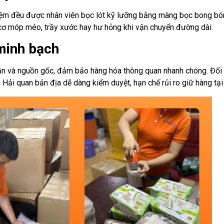
iệm đều được nhân viên bọc lót kỹ lưỡng bằng màng bọc bong bón
y cơ móp méo, trầy xước hay hư hỏng khi vận chuyển đường dài.
minh bạch
hần và nguồn gốc, đảm bảo hàng hóa thông quan nhanh chóng. Đối
n Hải quan bản địa dễ dàng kiểm duyệt, hạn chế rủi ro giữ hàng tại