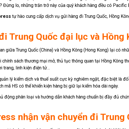
? Đừng lo, những trăn trở này của quý khách hàng đều có Pacific 
press
tự hào cung cấp dịch vụ gửi hàng đi Trung Quốc, Hồng Kông 
 đi Trung Quốc đại lục và Hồng
uan giữa Trung Quốc (China) và Hồng Kông (Hong Kong) lại có nhữ
 chính sách thương mại mở, thủ tục thông quan tại Hồng Kông thườ
 trang, linh kiện điện tử…
uản lý kiểm dịch và thuế suất cực kỳ nghiêm ngặt, đặc biệt là 
ệch mã HS có thể khiến kiện hàng bị giữ lại kiểm hóa dài ngày.
ủ động phân loại và hướng dẫn khách hàng chuẩn bị đầy đủ chứng 
ress nhận vận chuyển đi Trung