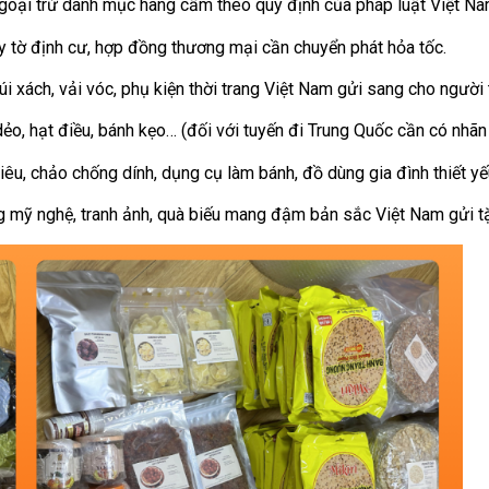
oại trừ danh mục hàng cấm theo quy định của pháp luật Việt Nam
 tờ định cư, hợp đồng thương mại cần chuyển phát hỏa tốc.
úi xách, vải vóc, phụ kiện thời trang Việt Nam gửi sang cho ngườ
dẻo, hạt điều, bánh kẹo… (đối với tuyến đi Trung Quốc cần có nhãn
niêu, chảo chống dính, dụng cụ làm bánh, đồ dùng gia đình thiết y
mỹ nghệ, tranh ảnh, quà biếu mang đậm bản sắc Việt Nam gửi tặ