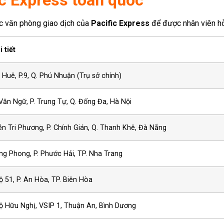
ác văn phòng giao dịch của
Pacific Express
để được nhân viên hỗ 
i tiết
Huê, P.9, Q. Phú Nhuận (Trụ sở chính)
Văn Ngữ, P. Trung Tự, Q. Đống Đa, Hà Nội
n Tri Phương, P. Chính Gián, Q. Thanh Khê, Đà Nẵng
ng Phong, P. Phước Hải, TP. Nha Trang
 51, P. An Hòa, TP. Biên Hòa
Lộ Hữu Nghị, VSIP 1, Thuận An, Bình Dương