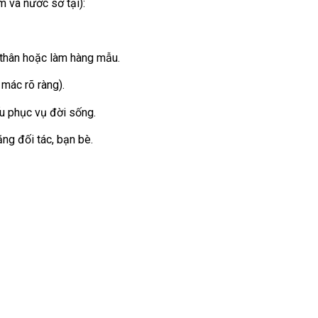
 và nước sở tại):
i thân hoặc làm hàng mẫu.
 mác rõ ràng).
ếu phục vụ đời sống.
ng đối tác, bạn bè.