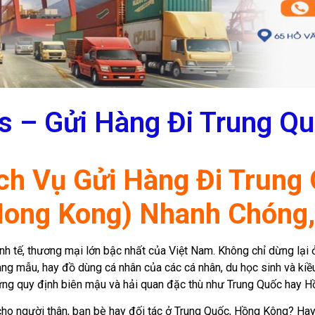
ss – Gửi Hàng Đi Trung Q
ịch Vụ Gửi Hàng Đi Trung
ong Kong) Nhanh Chóng,
nh tế, thương mại lớn bậc nhất của Việt Nam. Không chỉ dừng lại
àng mẫu, hay đồ dùng cá nhân của các cá nhân, du học sinh và ki
hững quy định biên mậu và hải quan đặc thù như Trung Quốc hay Hồ
ho người thân, bạn bè hay đối tác ở Trung Quốc, Hồng Kông? Hay