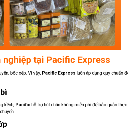
 nghiệp tại Pacific Express
uyển, bốc xếp. Vì vậy,
Pacific Express
luôn áp dụng quy chuẩn đó
bì
ng kềnh,
Pacific
hỗ trợ hút chân không miễn phí để bảo quản thực
 chuyển.
ớp