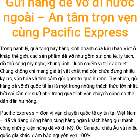
Gửi hàng dễ vỡ đi nước
ngoài – An tâm trọn vẹn
cùng Pacific Express
Trong hành lý, quà tặng hay hàng kinh doanh của kiều bào Việt ở
khắp thế giới, các sản phẩm
dễ vỡ
như gốm sứ, pha lê, ly tách,
đồ thủ công mỹ nghệ, khung ảnh… luôn chiếm vị trí đặc biệt.
Chúng không chỉ mang giá trị vật chất mà còn chứa đựng nhiều
ký ức, văn hóa và tình cảm gửi gắm từ quê hương. Tuy nhiên, gửi
hàng dễ vỡ đi quốc tế lại là một trong những thách thức lớn nhất,
bởi chỉ cần sơ suất nhỏ trong quá trình vận chuyển cũng có thể
dẫn đến hư hỏng.
Pacific Express – đơn vị vận chuyển quốc tế uy tín tại Việt Nam
– đã và đang đồng hành cùng hàng ngàn khách hàng gửi thành
công những kiện hàng dễ vỡ đi Mỹ, Úc, Canada, châu Âu và nhiều
quốc gia khác, đảm bảo nguyên vẹn 100%.