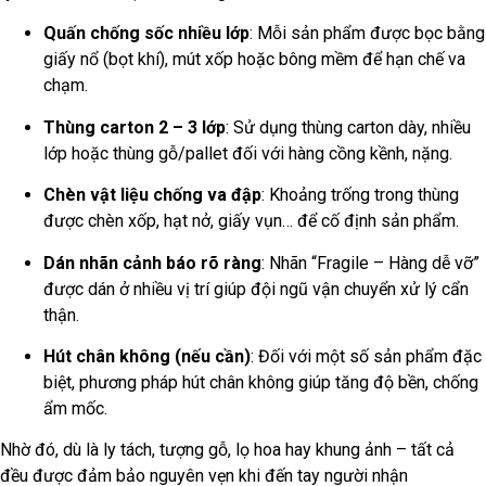
Quấn chống sốc nhiều lớp
: Mỗi sản phẩm được bọc bằng
giấy nổ (bọt khí), mút xốp hoặc bông mềm để hạn chế va
chạm.
Thùng carton 2 – 3 lớp
: Sử dụng thùng carton dày, nhiều
lớp hoặc thùng gỗ/pallet đối với hàng cồng kềnh, nặng.
Chèn vật liệu chống va đập
: Khoảng trống trong thùng
được chèn xốp, hạt nở, giấy vụn… để cố định sản phẩm.
Dán nhãn cảnh báo rõ ràng
: Nhãn “Fragile – Hàng dễ vỡ”
được dán ở nhiều vị trí giúp đội ngũ vận chuyển xử lý cẩn
thận.
Hút chân không (nếu cần)
: Đối với một số sản phẩm đặc
biệt, phương pháp hút chân không giúp tăng độ bền, chống
ẩm mốc.
Nhờ đó, dù là ly tách, tượng gỗ, lọ hoa hay khung ảnh – tất cả
đều được đảm bảo nguyên vẹn khi đến tay người nhận