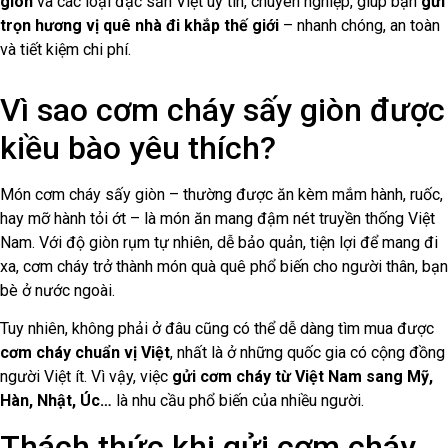
giòn
và các loại đặc sản Việt uy tín, chuyên nghiệp, giúp bạn
gửi
trọn hương vị quê nhà đi khắp thế giới
– nhanh chóng, an toàn
và tiết kiệm chi phí.
Vì sao cơm cháy sấy giòn được
kiều bào yêu thích?
Món cơm cháy sấy giòn – thường được ăn kèm mắm hành, ruốc,
hay mỡ hành tỏi ớt – là món ăn mang đậm nét truyền thống Việt
Nam. Với độ giòn rụm tự nhiên, dễ bảo quản, tiện lợi để mang đi
xa, cơm cháy trở thành món quà quê phổ biến cho người thân, bạn
bè ở nước ngoài.
Tuy nhiên, không phải ở đâu cũng có thể dễ dàng tìm mua được
cơm cháy chuẩn vị Việt
, nhất là ở những quốc gia có cộng đồng
người Việt ít. Vì vậy, việc
gửi cơm cháy từ Việt Nam sang Mỹ,
Hàn, Nhật, Úc…
là nhu cầu phổ biến của nhiều người.
Thách thức khi gửi cơm cháy