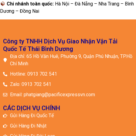
Chi nhánh toàn quốc:
Hà Nội – Đà Nẵng – Nha Trang – Bình
Dương – Đồng Nai
Công ty TNHH Dịch Vụ Giao Nhận Vận Tải
Quốc Tế Thái Bình Dương
Địa chỉ: 65 Hồ Văn Huê, Phường 9, Quận Phú Nhuận, TP.Hồ
Chí Minh
Hotline: 0913 702 541
Zalo: 0913 702 541
Email: phatgiang@pacificexpressvn.com
CÁC DỊCH VỤ CHÍNH
Gửi Hàng Đi Quốc Tế
Gửi Hàng Đi Nhật