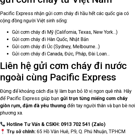
Pacific Express nhận gửi cơm cháy đi hầu hết các quốc gia có
cộng đồng người Việt sinh sống:
Gửi cơm cháy đi Mỹ (California, Texas, New York…)
Gửi cơm cháy đi Hàn Quốc, Nhật Bản
Gửi cơm cháy đi Úc (Sydney, Melbourne…)
Gửi cơm cháy đi Canada, Đức, Pháp, Đài Loan…
Liên hệ gửi cơm cháy đi nước
ngoài cùng Pacific Express
Đừng để khoảng cách địa lý làm bạn bỏ lỡ vị ngon quê nhà. Hãy
để Pacific Express giúp bạn
gửi trọn từng miếng cơm cháy
giòn rụm, đậm đà yêu thương
đến tay người thân và bạn bè nơi
phương xa.
Hotline Tư Vấn & CSKH: 0913 702 541
(Zalo)
Trụ sở chính:
65 Hồ Văn Huê, P.9, Q. Phú Nhuận, TP.HCM