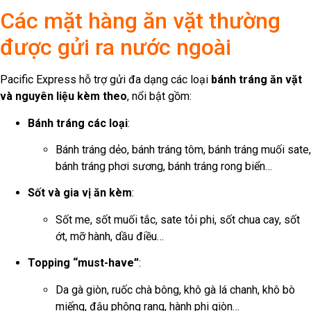
Các mặt hàng ăn vặt thường
được gửi ra nước ngoài
Pacific Express hỗ trợ gửi đa dạng các loại
bánh tráng ăn vặt
và nguyên liệu kèm theo
, nổi bật gồm:
Bánh tráng các loại
:
Bánh tráng dẻo, bánh tráng tôm, bánh tráng muối sate,
bánh tráng phơi sương, bánh tráng rong biển…
Sốt và gia vị ăn kèm
:
Sốt me, sốt muối tắc, sate tỏi phi, sốt chua cay, sốt
ớt, mỡ hành, dầu điều…
Topping “must-have”
:
Da gà giòn, ruốc chà bông, khô gà lá chanh, khô bò
miếng, đậu phộng rang, hành phi giòn…