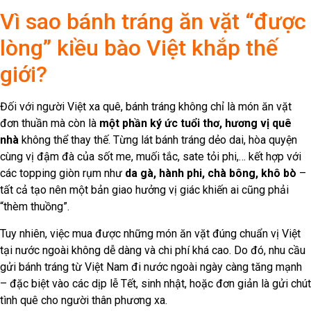
Vì sao bánh tráng ăn vặt “được
lòng” kiều bào Việt khắp thế
giới?
Đối với người Việt xa quê, bánh tráng không chỉ là món ăn vặt
đơn thuần mà còn là
một phần ký ức tuổi thơ, hương vị quê
nhà
không thể thay thế. Từng lát bánh tráng dẻo dai, hòa quyện
cùng vị đậm đà của sốt me, muối tắc, sate tỏi phi,… kết hợp với
các topping giòn rụm như
da gà, hành phi, chà bông, khô bò
–
tất cả tạo nên một bản giao hưởng vị giác khiến ai cũng phải
“thèm thuồng”.
Tuy nhiên, việc mua được những món ăn vặt đúng chuẩn vị Việt
tại nước ngoài không dễ dàng và chi phí khá cao. Do đó, nhu cầu
gửi bánh tráng từ Việt Nam đi nước ngoài ngày càng tăng mạnh
– đặc biệt vào các dịp lễ Tết, sinh nhật, hoặc đơn giản là gửi chút
tình quê cho người thân phương xa.