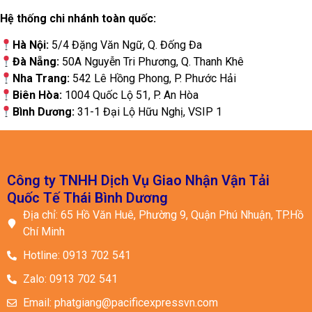
Hệ thống chi nhánh toàn quốc:
Hà Nội:
5/4 Đặng Văn Ngữ, Q. Đống Đa
Đà Nẵng:
50A Nguyễn Tri Phương, Q. Thanh Khê
Nha Trang:
542 Lê Hồng Phong, P. Phước Hải
Biên Hòa:
1004 Quốc Lộ 51, P. An Hòa
Bình Dương:
31-1 Đại Lộ Hữu Nghị, VSIP 1
Công ty TNHH Dịch Vụ Giao Nhận Vận Tải
Quốc Tế Thái Bình Dương
Địa chỉ: 65 Hồ Văn Huê, Phường 9, Quận Phú Nhuận, TP.Hồ
Chí Minh
Hotline: 0913 702 541
Zalo: 0913 702 541
Email: phatgiang@pacificexpressvn.com