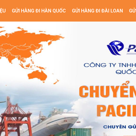
IỆU
GỬI HÀNG ĐI HÀN QUỐC
GỬI HÀNG ĐI ĐÀI LOAN
GỬ