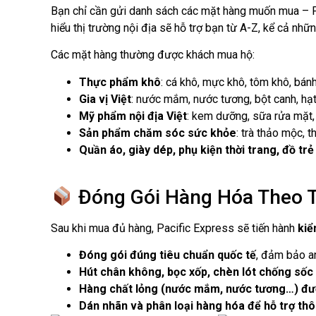
Bạn chỉ cần gửi danh sách các mặt hàng muốn mua – 
hiểu thị trường nội địa sẽ hỗ trợ bạn từ A-Z, kể cả n
Các mặt hàng thường được khách mua hộ:
Thực phẩm khô
: cá khô, mực khô, tôm khô, bán
Gia vị Việt
: nước mắm, nước tương, bột canh, hạ
Mỹ phẩm nội địa Việt
: kem dưỡng, sữa rửa mặt
Sản phẩm chăm sóc sức khỏe
: trà thảo mộc, 
Quần áo, giày dép, phụ kiện thời trang, đồ tr
Đóng Gói Hàng Hóa Theo T
Sau khi mua đủ hàng, Pacific Express sẽ tiến hành
kiể
Đóng gói đúng tiêu chuẩn quốc tế
, đảm bảo a
Hút chân không, bọc xốp, chèn lót chống sốc
Hàng chất lỏng (nước mắm, nước tương…) đượ
Dán nhãn và phân loại hàng hóa để hỗ trợ thô