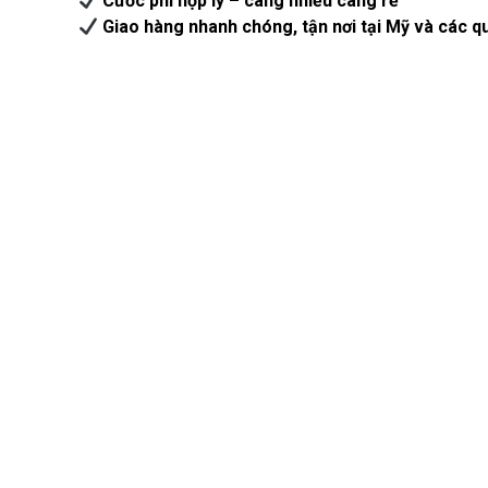
Cước phí hợp lý – càng nhiều càng rẻ
Giao hàng nhanh chóng, tận nơi tại Mỹ và các q
Gửi Nhiều – Cước Phí Càn
Nếu bạn đang cần mua nhiều món hàng khác nhau tại V
Tối ưu kích thước đóng gói
, giảm chi phí thể tíc
Tính phí vận chuyển theo lô hàng lớn
, rẻ hơn s
Gộp đơn, xử lý và gửi đi nhanh chóng
, tiết kiệ
Pacific Express – Đối Tác
Với nhiều năm kinh nghiệm trong lĩnh vực vận chuyển q
người Việt toàn cầu. Chúng tôi hiểu rằng, với kiều bào
Liên Hệ Ngay Để Được Mu