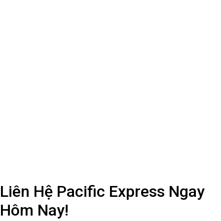
Hôm Nay!
Nếu bạn đang tìm kiếm một giải pháp uy tín, nhanh chóng và an
toàn để gửi yến sào đi Mỹ, hãy để Pacific Express đồng hành
cùng bạn. Với cam kết chất lượng dịch vụ và sự tận tâm, chúng
tôi đảm bảo mang lại trải nghiệm tốt nhất cho khách hàng.
Liên hệ ngay hôm nay để nhận tư
vấn chi tiết:
Hotline Tư Vấn và CSKH: 093
702 541 (Zalo)
Trụ sở chính: 65 Hồ Văn Huê,
P.9, Q. Phú Nhuận, TP.HCM
Công ty TNHH Dịch Vụ Giao Nhận Vận Tải