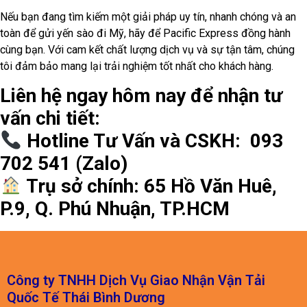
Quốc Tế Thái Bình Dương
Địa chỉ: 65 Hồ Văn Huê, Phường 9, Quận Phú Nhuận, TP.Hồ
Chí Minh
Hotline: 0913 702 541
Zalo: 0913 702 541
Email: phatgiang@pacificexpressvn.com
CÁC DỊCH VỤ CHÍNH
Gửi Hàng Đi Quốc Tế
Gửi Hàng Đi Nhật
Gửi Hàng Đi Đài Loan
Gửi Hàng Đi Hàn Quốc
CHÍNH SÁCH VẬN HÀNH
Chính sách Bảo Mật
Chính Sách Bảo Hiểm Hàng Hóa