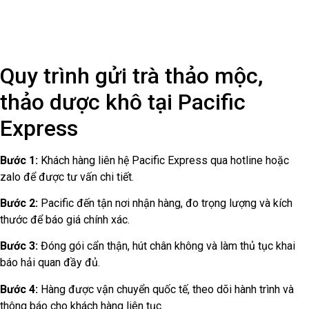
Bước 5:
Hàng được giao tận tay người nhận tại nước ngoài trong
thời gian từ 2 – 7 ngày (tùy theo quốc gia).
Liên hệ gửi trà thảo mộc, thảo
dược khô đi quốc tế tại Pacific
Express
Nếu bạn đang có nhu cầu
gửi trà thảo mộc, gửi thảo dược khô
đi nước ngoài
, hãy để Pacific Express đồng hành cùng bạn,
mang trọn yêu thương và sức khỏe gửi đến người thân, bạn bè ở
khắp nơi trên thế giới.
Hotline tư vấn & CSKH:
0913 702 541
(Zalo)
Trụ sở chính:
65 Hồ Văn Huê, P.9, Q. Phú Nhuận, TP.HCM