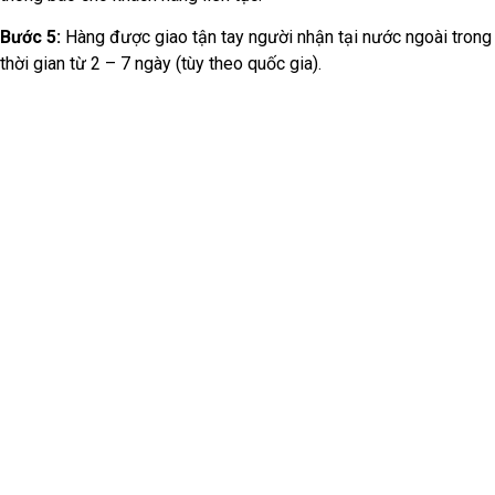
Gửi hàng quốc tế – Gửi ngay tại Pacific Express!
Công ty TNHH Dịch Vụ Giao Nhận Vận Tải
Quốc Tế Thái Bình Dương
Địa chỉ: 65 Hồ Văn Huê, Phường 9, Quận Phú Nhuận, TP.Hồ
Chí Minh
Hotline: 0913 702 541
Zalo: 0913 702 541
Email: phatgiang@pacificexpressvn.com
CÁC DỊCH VỤ CHÍNH
Gửi Hàng Đi Quốc Tế
Gửi Hàng Đi Nhật
Gửi Hàng Đi Đài Loan