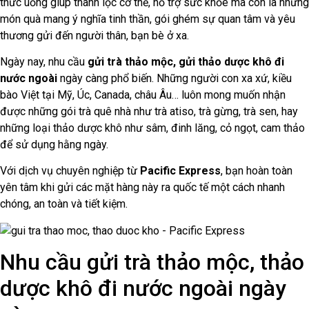
thức uống giúp thanh lọc cơ thể, hỗ trợ sức khỏe mà còn là những
món quà mang ý nghĩa tinh thần, gói ghém sự quan tâm và yêu
thương gửi đến người thân, bạn bè ở xa.
Ngày nay, nhu cầu
gửi trà thảo mộc, gửi thảo dược khô đi
nước ngoài
ngày càng phổ biến. Những người con xa xứ, kiều
bào Việt tại Mỹ, Úc, Canada, châu Âu… luôn mong muốn nhận
được những gói trà quê nhà như trà atiso, trà gừng, trà sen, hay
những loại thảo dược khô như sâm, đinh lăng, cỏ ngọt, cam thảo
để sử dụng hằng ngày.
Với dịch vụ chuyên nghiệp từ
Pacific Express
, bạn hoàn toàn
yên tâm khi gửi các mặt hàng này ra quốc tế một cách nhanh
chóng, an toàn và tiết kiệm.
Nhu cầu gửi trà thảo mộc, thảo
dược khô đi nước ngoài ngày