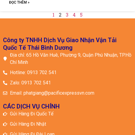
ĐỌC THÊM »
1
2
3
4
5
Công ty TNHH Dịch Vụ Giao Nhận Vận Tải
Quốc Tế Thái Bình Dương
Địa chỉ: 65 Hồ Văn Huê, Phường 9, Quận Phú Nhuận, TP.Hồ
Chí Minh
Hotline: 0913 702 541
Zalo: 0913 702 541
Email: phatgiang@pacificexpressvn.com
CÁC DỊCH VỤ CHÍNH
Gửi Hàng Đi Quốc Tế
Gửi Hàng Đi Nhật
Gửi Hàng Đi Đài Loan